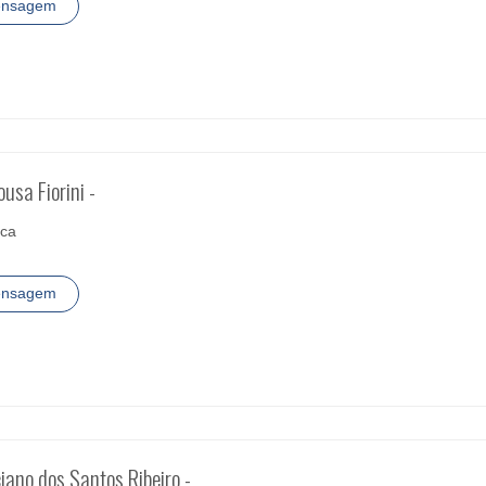
ensagem
ousa Fiorini -
ica
ensagem
ciano dos Santos Ribeiro -