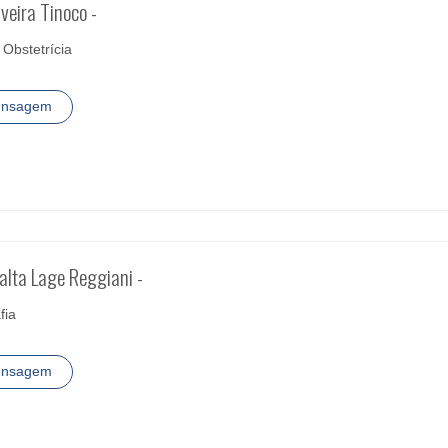
iveira Tinoco -
 Obstetrícia
ensagem
Malta Lage Reggiani -
fia
ensagem