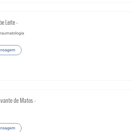
e Leite -
Traumatologia
ensagem
ravante de Matos -
ensagem