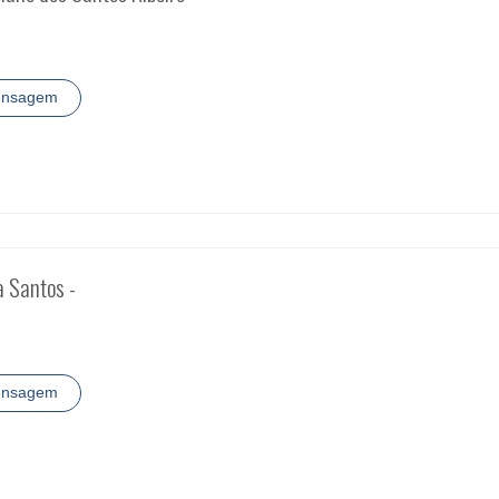
ensagem
a Santos -
ensagem