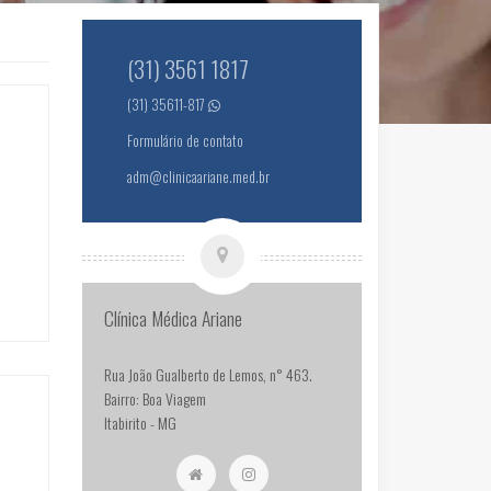
(31) 3561 1817
(31) 35611-817
Formulário de contato
adm@clinicaariane.med.br
Clínica Médica Ariane
Rua João Gualberto de Lemos, n° 463.
Bairro: Boa Viagem
Itabirito - MG