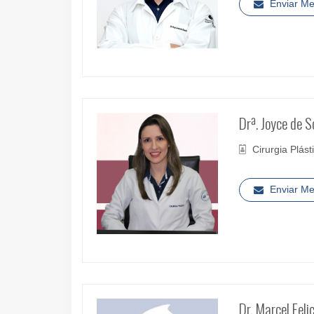
Enviar M
Drª. Joyce de S
Cirurgia Plást
Enviar M
Dr. Marcel Feli