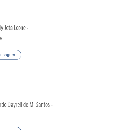
ly Jota Leone -
ia
ensagem
rdo Dayrell de M. Santos -