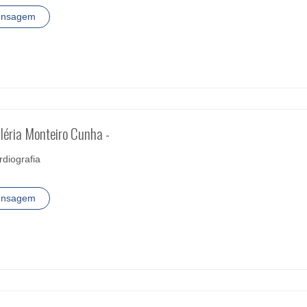
ensagem
aléria Monteiro Cunha -
diografia
ensagem