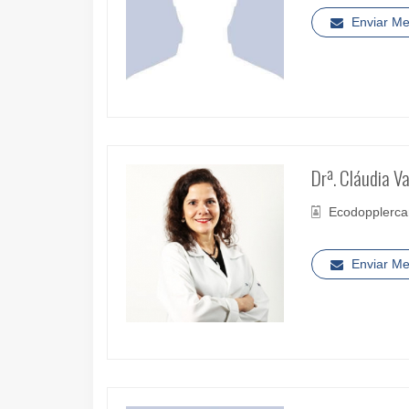
Enviar M
Drª. Cláudia V
Ecodopplercar
Enviar M