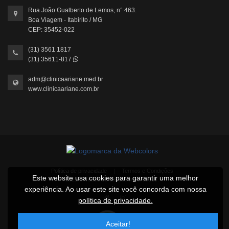
Rua João Gualberto de Lemos, n° 463.
Boa Viagem - Itabirito / MG
CEP: 35452-022
(31) 3561 1817
(31) 35611-817
adm@clinicaariane.med.br
www.clinicaariane.com.br
Política de privacidade
|
Termos e Condições
Este website usa cookies para garantir uma melhor
2021 © Todos os direitos reservados.
experiência. Ao usar este site você concorda com nossa
política de privacidade.
Aceitar!